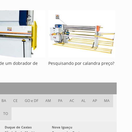
de um dobrador de
Pesquisando por calandra preço?
BA
CE
GO e DF
AM
PA
AC
AL
AP
MA
TO
Duque de Caxias
Nova Iguaçu