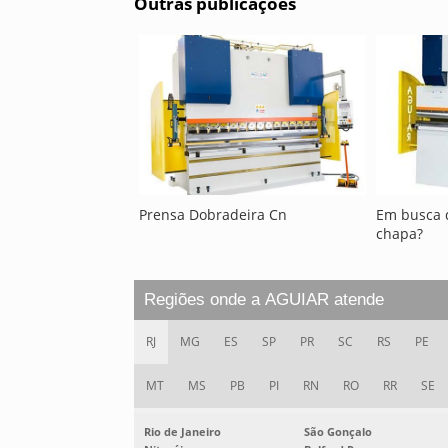
Outras publicações
Prensa Dobradeira Cn
Em busca 
chapa?
Regiões onde a AGUIAR atende
RJ
MG
ES
SP
PR
SC
RS
PE
MT
MS
PB
PI
RN
RO
RR
SE
Rio de Janeiro
São Gonçalo