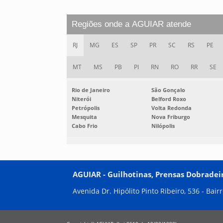
Regiões onde a AGUIAR atende
RJ
MG
ES
SP
PR
SC
RS
PE
MT
MS
PB
PI
RN
RO
RR
SE
Rio de Janeiro
São Gonçalo
Niterói
Belford Roxo
Petrópolis
Volta Redonda
Mesquita
Nova Friburgo
Cabo Frio
Nilópolis
AGUIAR - Guilhotinas, Prensas Dobradeir
Avenida Dr. Hipólito Pinto Ribeiro, 536 - Bair