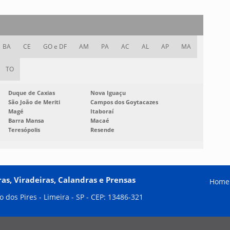
BA
CE
GO e DF
AM
PA
AC
AL
AP
MA
TO
Duque de Caxias
Nova Iguaçu
São João de Meriti
Campos dos Goytacazes
Magé
Itaboraí
Barra Mansa
Macaé
Teresópolis
Resende
as, Viradeiras, Calandras e Prensas
Home
ro dos Pires - Limeira - SP - CEP: 13486-321