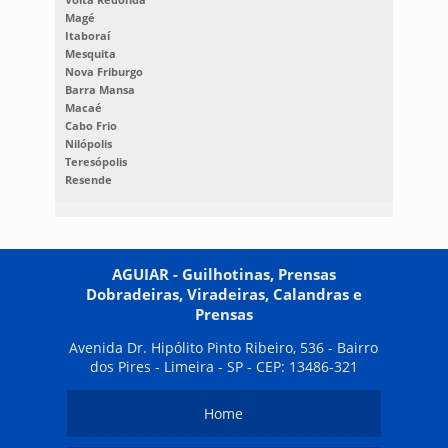
Magé
Itaboraí
Mesquita
Nova Friburgo
Barra Mansa
Macaé
Cabo Frio
Nilópolis
Teresópolis
Resende
AGUIAR - Guilhotinas, Prensas
Dobradeiras, Viradeiras, Calandras e
Prensas
Avenida Dr. Hipólito Pinto Ribeiro, 536 - Bairro
dos Pires - Limeira - SP - CEP: 13486-321
Home