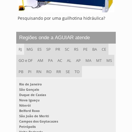
Pesquisando por uma guilhotina hidráulica?
Regiões onde a AGUIAR atende
RJ
MG
ES
SP
PR
SC
RS
PE
BA
CE
GO e DF
AM
PA
AC
AL
AP
MA
MT
MS
PB
PI
RN
RO
RR
SE
TO
Rio de Janeiro
São Gonçalo
Duque de Caxias
Nova Iguaçu
Niterói
Belford Roxo
São João de Meriti
Campos dos Goytacazes
Petrópolis
Volta Redonda