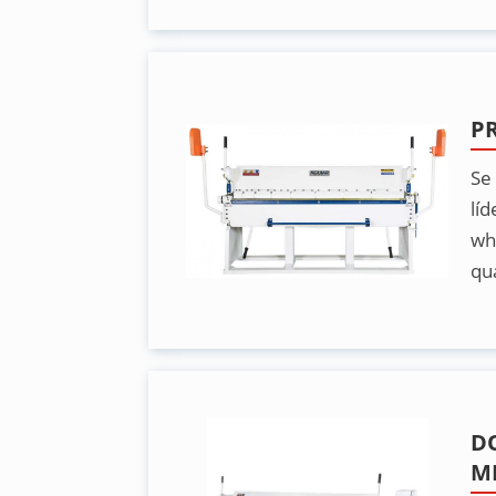
P
Se
lí
wh
qu
D
M