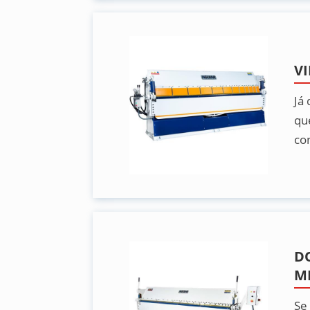
V
Já
qu
co
D
M
Se