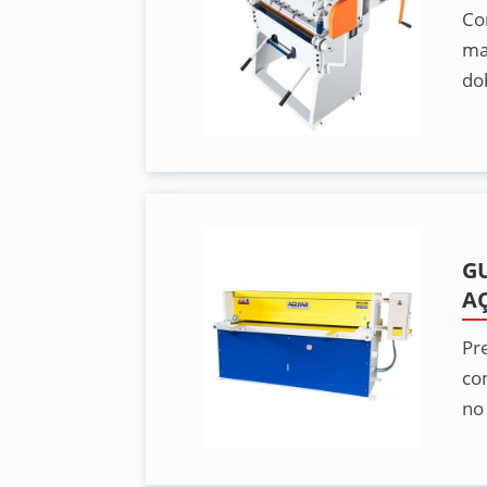
Co
ma
do
G
A
Pr
co
no