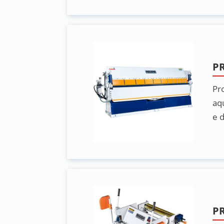
P
Pr
aq
e 
P