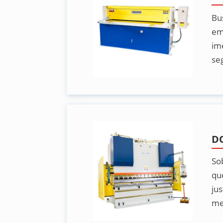
Bu
em
im
se
D
So
qu
ju
me