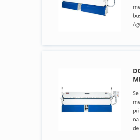
me
bu
Ag
D
M
Se
me
pr
na
de